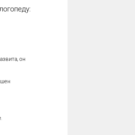
логопеду:
развита, он
ушен
.