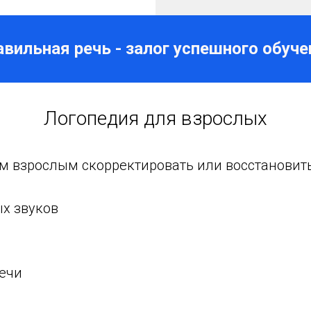
авильная речь - залог успешного обуче
Логопедия для взрослых
 взрослым скорректировать или восстановит
х звуков
речи
и