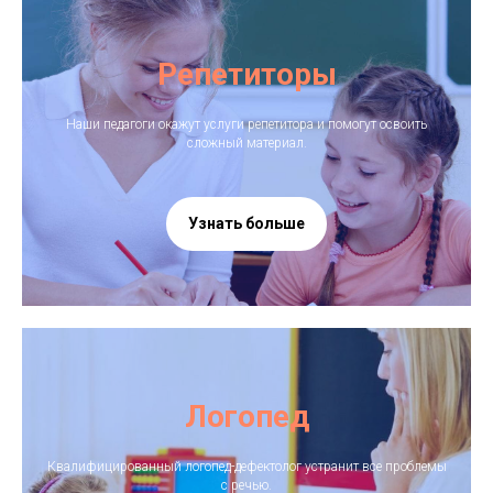
Репетиторы
Наши педагоги окажут услуги репетитора и помогут освоить
сложный материал.
Узнать больше
Логопед
Квалифицированный логопед-дефектолог устранит все проблемы
с речью.